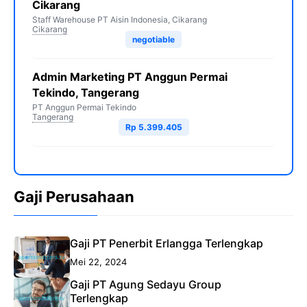
Cikarang
Staff Warehouse PT Aisin Indonesia, Cikarang
Cikarang
negotiable
Admin Marketing PT Anggun Permai
Tekindo, Tangerang
PT Anggun Permai Tekindo
Tangerang
Rp 5.399.405
Gaji Perusahaan
Gaji PT Penerbit Erlangga Terlengkap
Mei 22, 2024
Gaji PT Agung Sedayu Group
Terlengkap