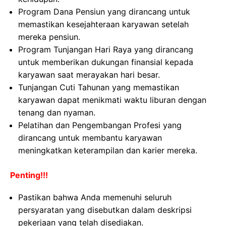
Program Dana Pensiun yang dirancang untuk
memastikan kesejahteraan karyawan setelah
mereka pensiun.
Program Tunjangan Hari Raya yang dirancang
untuk memberikan dukungan finansial kepada
karyawan saat merayakan hari besar.
Tunjangan Cuti Tahunan yang memastikan
karyawan dapat menikmati waktu liburan dengan
tenang dan nyaman.
Pelatihan dan Pengembangan Profesi yang
dirancang untuk membantu karyawan
meningkatkan keterampilan dan karier mereka.
Penting!!!
Pastikan bahwa Anda memenuhi seluruh
persyaratan yang disebutkan dalam deskripsi
pekerjaan yang telah disediakan.