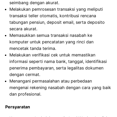
seimbang dengan akurat.
Melakukan pemrosesan transaksi yang meliputi
transaksi teller otomatis, kontribusi rencana
tabungan pensiun, deposit email, serta deposito
secara akurat.
Memasukkan semua transaksi nasabah ke
komputer untuk pencatatan yang rinci dan
mencetak tanda terima.
Melakukan verifikasi cek untuk memastikan
informasi seperti nama bank, tanggal, identifikasi
penerima pembayaran, serta legalitas dokumen
dengan cermat.
Menangani permasalahan atau perbedaan
mengenai rekening nasabah dengan cara yang baik
dan profesional.
Persyaratan