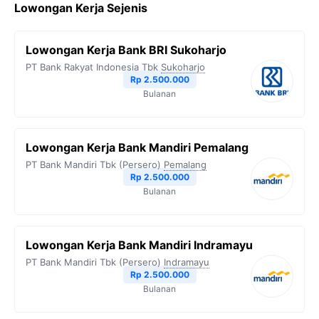
Lowongan Kerja Sejenis
e
t
e
t
y
b
t
g
s
L
Lowongan Kerja Bank BRI Sukoharjo
o
e
r
A
i
PT Bank Rakyat Indonesia Tbk
Sukoharjo
o
r
a
p
n
Rp 2.500.000
Bulanan
k
m
p
k
Lowongan Kerja Bank Mandiri Pemalang
PT Bank Mandiri Tbk (Persero)
Pemalang
Rp 2.500.000
Bulanan
Lowongan Kerja Bank Mandiri Indramayu
PT Bank Mandiri Tbk (Persero)
Indramayu
Rp 2.500.000
Bulanan