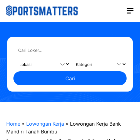
Langsung
M
ke
isi
Cari
Home
»
Lowongan Kerja
»
Lowongan Kerja Bank
Mandiri Tanah Bumbu