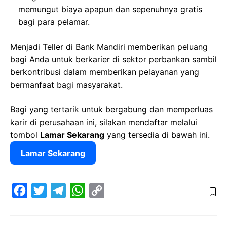
memungut biaya apapun dan sepenuhnya gratis
bagi para pelamar.
Menjadi Teller di Bank Mandiri memberikan peluang
bagi Anda untuk berkarier di sektor perbankan sambil
berkontribusi dalam memberikan pelayanan yang
bermanfaat bagi masyarakat.
Bagi yang tertarik untuk bergabung dan memperluas
karir di perusahaan ini, silakan mendaftar melalui
tombol
Lamar Sekarang
yang tersedia di bawah ini.
Lamar Sekarang
F
T
T
W
C
a
w
e
h
o
c
i
l
a
p