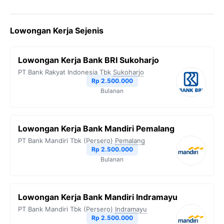
a
w
e
h
o
c
i
l
a
p
Lowongan Kerja Sejenis
e
t
e
t
y
b
t
g
s
L
Lowongan Kerja Bank BRI Sukoharjo
o
e
r
A
i
PT Bank Rakyat Indonesia Tbk
Sukoharjo
o
r
a
p
n
Rp 2.500.000
Bulanan
k
m
p
k
Lowongan Kerja Bank Mandiri Pemalang
PT Bank Mandiri Tbk (Persero)
Pemalang
Rp 2.500.000
Bulanan
Lowongan Kerja Bank Mandiri Indramayu
PT Bank Mandiri Tbk (Persero)
Indramayu
Rp 2.500.000