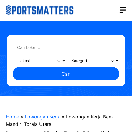
Langsung
M
ke
isi
Cari
Home
»
Lowongan Kerja
»
Lowongan Kerja Bank
Mandiri Toraja Utara