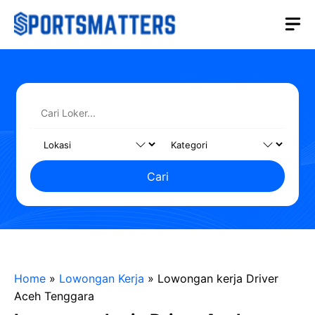
Langsung
M
ke
isi
Cari
Home
»
Lowongan Kerja
»
Lowongan kerja Driver
Aceh Tenggara