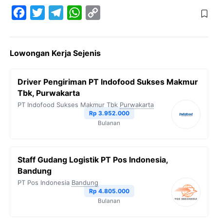
F
T
T
W
C
a
w
e
h
o
c
i
l
a
p
Lowongan Kerja Sejenis
e
t
e
t
y
b
t
g
s
L
Driver Pengiriman PT Indofood Sukses Makmur
o
e
r
A
i
Tbk, Purwakarta
o
r
a
p
n
PT Indofood Sukses Makmur Tbk
Purwakarta
Rp 3.952.000
k
m
p
k
Bulanan
Staff Gudang Logistik PT Pos Indonesia,
Bandung
PT Pos Indonesia
Bandung
Rp 4.805.000
Bulanan