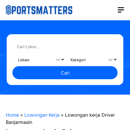
Langsung
M
ke
isi
Cari
Home
»
Lowongan Kerja
»
Lowongan kerja Driver
Banjarmasin