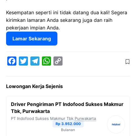
Kesempatan seperti ini tidak datang dua kali! Segera
kirimkan lamaran Anda sekarang juga dan raih
pekerjaan impian Anda.
Lamar Sekarang
F
T
T
W
C
a
w
e
h
o
c
i
l
a
p
Lowongan Kerja Sejenis
e
t
e
t
y
b
t
g
s
L
Driver Pengiriman PT Indofood Sukses Makmur
o
e
r
A
i
Tbk, Purwakarta
o
r
a
p
n
PT Indofood Sukses Makmur Tbk
Purwakarta
Rp 3.952.000
k
m
p
k
Bulanan