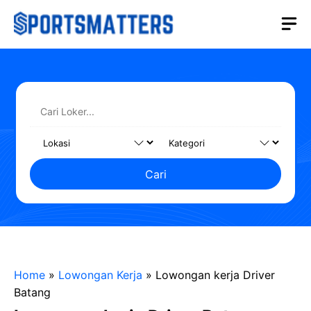
Langsung
M
ke
isi
Cari
Home
»
Lowongan Kerja
»
Lowongan kerja Driver
Batang