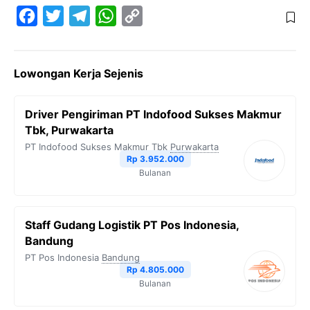
F
T
T
W
C
a
w
e
h
o
c
i
l
a
p
Lowongan Kerja Sejenis
e
t
e
t
y
b
t
g
s
L
Driver Pengiriman PT Indofood Sukses Makmur
o
e
r
A
i
Tbk, Purwakarta
o
r
a
p
n
PT Indofood Sukses Makmur Tbk
Purwakarta
Rp 3.952.000
k
m
p
k
Bulanan
Staff Gudang Logistik PT Pos Indonesia,
Bandung
PT Pos Indonesia
Bandung
Rp 4.805.000
Bulanan