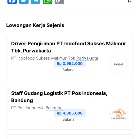
a
w
e
h
o
c
i
l
a
p
Lowongan Kerja Sejenis
e
t
e
t
y
b
t
g
s
L
Driver Pengiriman PT Indofood Sukses Makmur
o
e
r
A
i
Tbk, Purwakarta
o
r
a
p
n
PT Indofood Sukses Makmur Tbk
Purwakarta
Rp 3.952.000
k
m
p
k
Bulanan
Staff Gudang Logistik PT Pos Indonesia,
Bandung
PT Pos Indonesia
Bandung
Rp 4.805.000
Bulanan