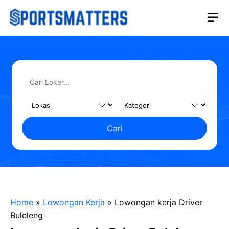
Langsung
M
ke
isi
Cari
Home
»
Lowongan Kerja
»
Lowongan kerja Driver
Buleleng