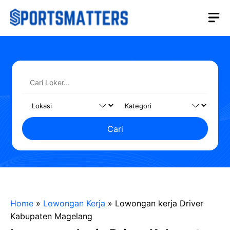
Langsung
M
ke
isi
Cari
Home
»
Lowongan Kerja
»
Lowongan kerja Driver
Kabupaten Magelang