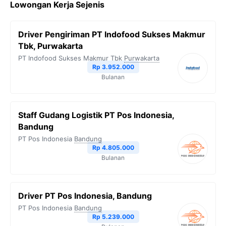
Lowongan Kerja Sejenis
e
t
e
t
y
b
t
g
s
L
Driver Pengiriman PT Indofood Sukses Makmur
o
e
r
A
i
Tbk, Purwakarta
o
r
a
p
n
PT Indofood Sukses Makmur Tbk
Purwakarta
Rp 3.952.000
k
m
p
k
Bulanan
Staff Gudang Logistik PT Pos Indonesia,
Bandung
PT Pos Indonesia
Bandung
Rp 4.805.000
Bulanan
Driver PT Pos Indonesia, Bandung
PT Pos Indonesia
Bandung
Rp 5.239.000