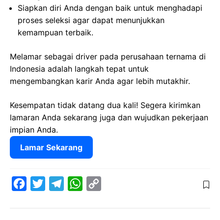
Siapkan diri Anda dengan baik untuk menghadapi
proses seleksi agar dapat menunjukkan
kemampuan terbaik.
Melamar sebagai driver pada perusahaan ternama di
Indonesia adalah langkah tepat untuk
mengembangkan karir Anda agar lebih mutakhir.
Kesempatan tidak datang dua kali! Segera kirimkan
lamaran Anda sekarang juga dan wujudkan pekerjaan
impian Anda.
Lamar Sekarang
F
T
T
W
C
a
w
e
h
o
c
i
l
a
p