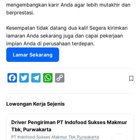
mengembangkan karir Anda agar lebih mutakhir dan
berprestasi.
Kesempatan tidak datang dua kali! Segera kirimkan
lamaran Anda sekarang juga dan capai pekerjaan
impian Anda di perusahaan terdepan.
Lamar Sekarang
F
T
T
W
C
a
w
e
h
o
c
i
l
a
p
Lowongan Kerja Sejenis
e
t
e
t
y
b
t
g
s
L
Driver Pengiriman PT Indofood Sukses Makmur
o
e
r
A
i
Tbk, Purwakarta
o
r
a
p
n
PT Indofood Sukses Makmur Tbk
Purwakarta