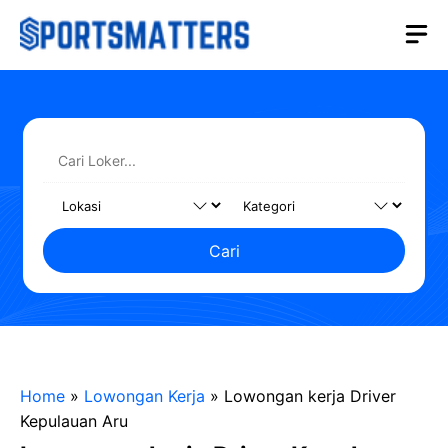
Langsung
M
ke
isi
Cari
Home
»
Lowongan Kerja
»
Lowongan kerja Driver
Kepulauan Aru