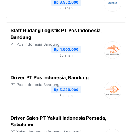
Rp 3.952.000
k
m
p
k
Bulanan
Staff Gudang Logistik PT Pos Indonesia,
Bandung
PT Pos Indonesia
Bandung
Rp 4.805.000
Bulanan
Driver PT Pos Indonesia, Bandung
PT Pos Indonesia
Bandung
Rp 5.239.000
Bulanan
Driver Sales PT Yakult Indonesia Persada,
Sukabumi
PT Yakult Indonesia Persada
Sukabumi