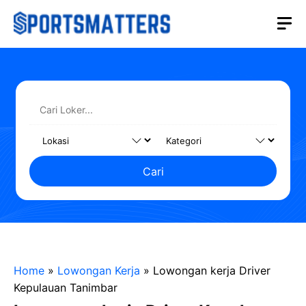
Langsung
M
ke
isi
Cari
Home
»
Lowongan Kerja
»
Lowongan kerja Driver
Kepulauan Tanimbar