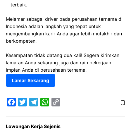
terbaik.
Melamar sebagai driver pada perusahaan ternama di
Indonesia adalah langkah yang tepat untuk
mengembangkan karir Anda agar lebih mutakhir dan
berkompeten.
Kesempatan tidak datang dua kali! Segera kirimkan
lamaran Anda sekarang juga dan raih pekerjaan
impian Anda di perusahaan ternama.
Lamar Sekarang
F
T
T
W
C
a
w
e
h
o
c
i
l
a
p
Lowongan Kerja Sejenis
e
t
e
t
y