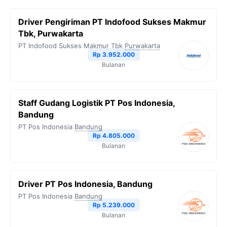
b
t
g
s
L
Driver Pengiriman PT Indofood Sukses Makmur
o
e
r
A
i
Tbk, Purwakarta
o
r
a
p
n
PT Indofood Sukses Makmur Tbk
Purwakarta
Rp 3.952.000
k
m
p
k
Bulanan
Staff Gudang Logistik PT Pos Indonesia,
Bandung
PT Pos Indonesia
Bandung
Rp 4.805.000
Bulanan
Driver PT Pos Indonesia, Bandung
PT Pos Indonesia
Bandung
Rp 5.239.000
Bulanan