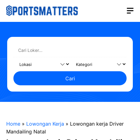
Langsung
M
ke
isi
Cari
Home
»
Lowongan Kerja
»
Lowongan kerja Driver
Mandailing Natal