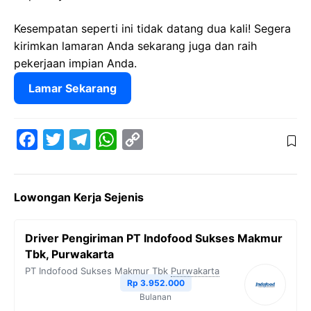
Kesempatan seperti ini tidak datang dua kali! Segera
kirimkan lamaran Anda sekarang juga dan raih
pekerjaan impian Anda.
Lamar Sekarang
F
T
T
W
C
a
w
e
h
o
c
i
l
a
p
Lowongan Kerja Sejenis
e
t
e
t
y
b
t
g
s
L
Driver Pengiriman PT Indofood Sukses Makmur
o
e
r
A
i
Tbk, Purwakarta
o
r
a
p
n
PT Indofood Sukses Makmur Tbk
Purwakarta
Rp 3.952.000
k
m
p
k
Bulanan