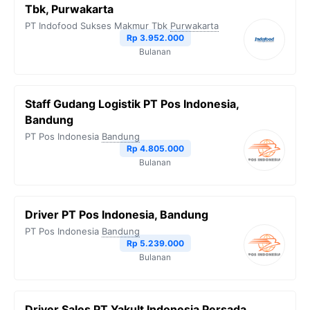
Tbk, Purwakarta
o
r
a
p
n
PT Indofood Sukses Makmur Tbk
Purwakarta
Rp 3.952.000
k
m
p
k
Bulanan
Staff Gudang Logistik PT Pos Indonesia,
Bandung
PT Pos Indonesia
Bandung
Rp 4.805.000
Bulanan
Driver PT Pos Indonesia, Bandung
PT Pos Indonesia
Bandung
Rp 5.239.000
Bulanan
Driver Sales PT Yakult Indonesia Persada,