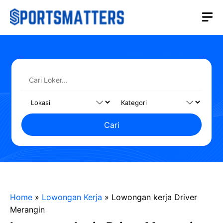
Langsung
M
ke
isi
Cari
Home
»
Lowongan Kerja
»
Lowongan kerja Driver
Merangin