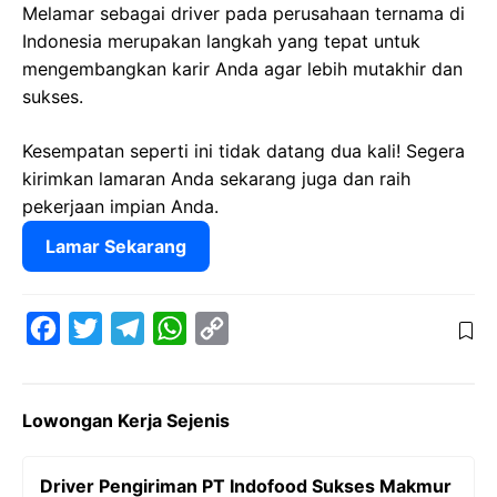
Melamar sebagai driver pada perusahaan ternama di
Indonesia merupakan langkah yang tepat untuk
mengembangkan karir Anda agar lebih mutakhir dan
sukses.
Kesempatan seperti ini tidak datang dua kali! Segera
kirimkan lamaran Anda sekarang juga dan raih
pekerjaan impian Anda.
Lamar Sekarang
F
T
T
W
C
a
w
e
h
o
c
i
l
a
p
Lowongan Kerja Sejenis
e
t
e
t
y
b
t
g
s
L
Driver Pengiriman PT Indofood Sukses Makmur
o
e
r
A
i