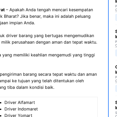
P
rat
– Apakah Anda tengah mencari kesempatan
C
ak Bharat? Jika benar, maka ini adalah peluang
jaan impian Anda.
ntuk driver barang yang bertugas mengemudikan
milik perusahaan dengan aman dan tepat waktu.
P
C
nda yang memiliki keahlian mengemudi yang tinggi
pengiriman barang secara tepat waktu dan aman
P
mpai ke tujuan yang telah ditentukan oleh
C
g tiba dalam kondisi baik.
Driver Alfamart
Driver Indomaret
S
Driver Yomart
C