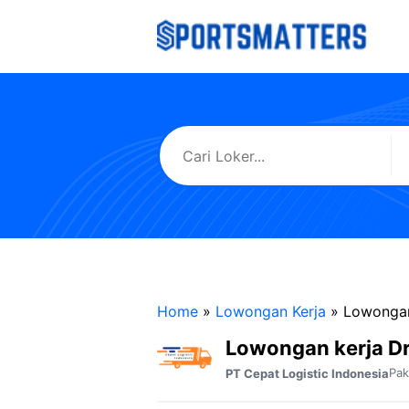
Langsung
ke
isi
Home
»
Lowongan Kerja
»
Lowongan
Lowongan kerja Dr
Pak
PT Cepat Logistic Indonesia