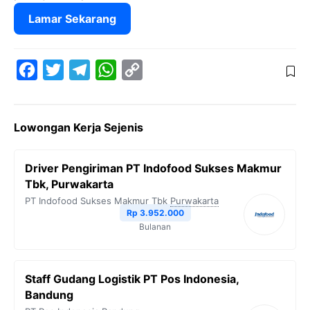
Lamar Sekarang
F
T
T
W
C
a
w
e
h
o
c
i
l
a
p
Lowongan Kerja Sejenis
e
t
e
t
y
b
t
g
s
L
Driver Pengiriman PT Indofood Sukses Makmur
o
e
r
A
i
Tbk, Purwakarta
o
r
a
p
n
PT Indofood Sukses Makmur Tbk
Purwakarta
Rp 3.952.000
k
m
p
k
Bulanan
Staff Gudang Logistik PT Pos Indonesia,
Bandung