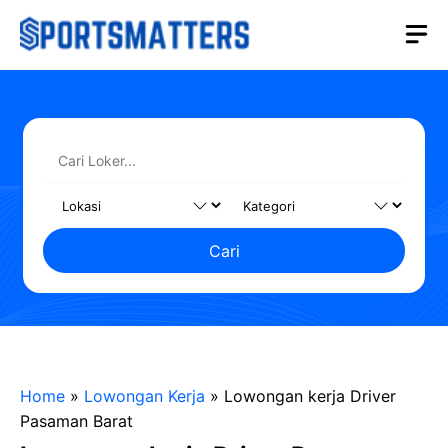
Langsung
M
ke
isi
Cari
Home
»
Lowongan Kerja
»
Lowongan kerja Driver
Pasaman Barat