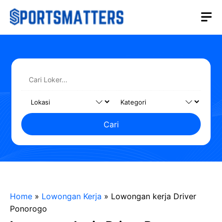
Langsung
M
ke
isi
Cari
Home
»
Lowongan Kerja
»
Lowongan kerja Driver
Ponorogo