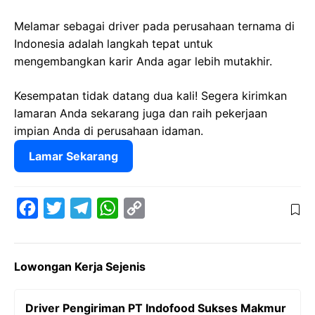
Melamar sebagai driver pada perusahaan ternama di
Indonesia adalah langkah tepat untuk
mengembangkan karir Anda agar lebih mutakhir.
Kesempatan tidak datang dua kali! Segera kirimkan
lamaran Anda sekarang juga dan raih pekerjaan
impian Anda di perusahaan idaman.
Lamar Sekarang
F
T
T
W
C
a
w
e
h
o
c
i
l
a
p
Lowongan Kerja Sejenis
e
t
e
t
y
b
t
g
s
L
Driver Pengiriman PT Indofood Sukses Makmur
o
e
r
A
i