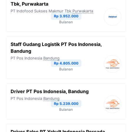
Tbk, Purwakarta
o
r
a
p
n
PT Indofood Sukses Makmur Tbk
Purwakarta
Rp 3.952.000
k
m
p
k
Bulanan
Staff Gudang Logistik PT Pos Indonesia,
Bandung
PT Pos Indonesia
Bandung
Rp 4.805.000
Bulanan
Driver PT Pos Indonesia, Bandung
PT Pos Indonesia
Bandung
Rp 5.239.000
Bulanan
Driver Sales PT Yakult Indonesia Persada,