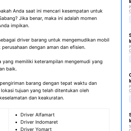
P
akah Anda saat ini mencari kesempatan untuk
C
Sabang? Jika benar, maka ini adalah momen
Anda impikan.
 sebagai driver barang untuk mengemudikan mobil
perusahaan dengan aman dan efisien.
P
C
nda yang memiliki keterampilan mengemudi yang
an baik.
pengiriman barang dengan tepat waktu dan
P
okasi tujuan yang telah ditentukan oleh
C
eselamatan dan keakuratan.
Driver Alfamart
Driver Indomaret
S
Driver Yomart
C