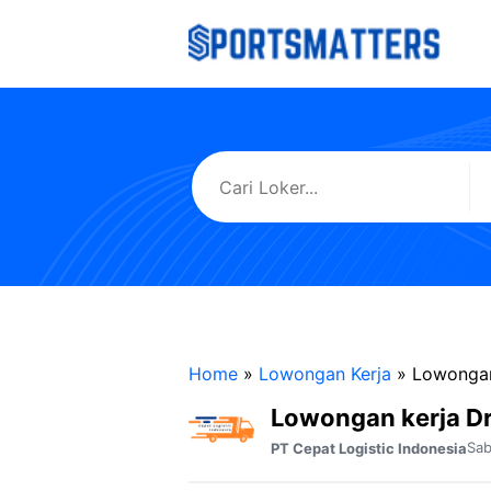
Langsung
ke
isi
Home
»
Lowongan Kerja
»
Lowongan
Lowongan kerja Dr
Sa
PT Cepat Logistic Indonesia