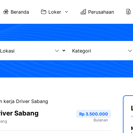
Beranda
Loker
Perusahaan
 kerja Driver Sabang
iver Sabang
Rp 3.500.000
Bulanan
bang