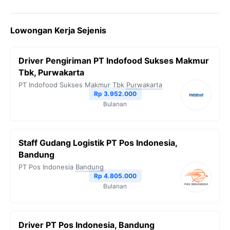
a
w
e
h
o
c
i
l
a
p
Lowongan Kerja Sejenis
e
t
e
t
y
b
t
g
s
L
Driver Pengiriman PT Indofood Sukses Makmur
o
e
r
A
i
Tbk, Purwakarta
o
r
a
p
n
PT Indofood Sukses Makmur Tbk
Purwakarta
Rp 3.952.000
k
m
p
k
Bulanan
Staff Gudang Logistik PT Pos Indonesia,
Bandung
PT Pos Indonesia
Bandung
Rp 4.805.000
Bulanan
Driver PT Pos Indonesia, Bandung