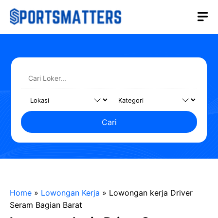
Langsung
M
ke
isi
Cari
Home
»
Lowongan Kerja
»
Lowongan kerja Driver
Seram Bagian Barat