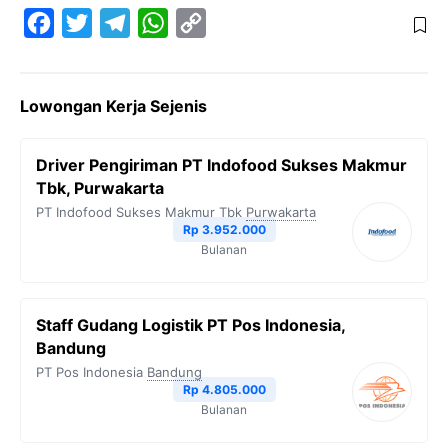
F
T
T
W
C
a
w
e
h
o
c
i
l
a
p
Lowongan Kerja Sejenis
e
t
e
t
y
b
t
g
s
L
Driver Pengiriman PT Indofood Sukses Makmur
o
e
r
A
i
Tbk, Purwakarta
o
r
a
p
n
PT Indofood Sukses Makmur Tbk
Purwakarta
Rp 3.952.000
k
m
p
k
Bulanan
Staff Gudang Logistik PT Pos Indonesia,
Bandung
PT Pos Indonesia
Bandung
Rp 4.805.000
Bulanan