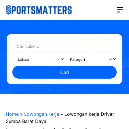
Langsung
M
ke
isi
Cari
Home
»
Lowongan Kerja
»
Lowongan kerja Driver
Sumba Barat Daya