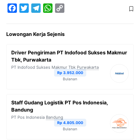
F
T
T
W
C
a
w
e
h
o
c
i
l
a
p
Lowongan Kerja Sejenis
e
t
e
t
y
b
t
g
s
L
Driver Pengiriman PT Indofood Sukses Makmur
o
e
r
A
i
Tbk, Purwakarta
o
r
a
p
n
PT Indofood Sukses Makmur Tbk
Purwakarta
Rp 3.952.000
k
m
p
k
Bulanan
Staff Gudang Logistik PT Pos Indonesia,
Bandung
PT Pos Indonesia
Bandung
Rp 4.805.000
Bulanan