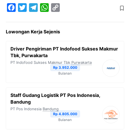
F
T
T
W
C
a
w
e
h
o
c
i
l
a
p
Lowongan Kerja Sejenis
e
t
e
t
y
b
t
g
s
L
Driver Pengiriman PT Indofood Sukses Makmur
o
e
r
A
i
Tbk, Purwakarta
o
r
a
p
n
PT Indofood Sukses Makmur Tbk
Purwakarta
Rp 3.952.000
k
m
p
k
Bulanan
Staff Gudang Logistik PT Pos Indonesia,
Bandung
PT Pos Indonesia
Bandung
Rp 4.805.000
Bulanan