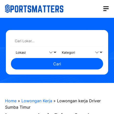
Langsung
M
ke
isi
Cari
Home
»
Lowongan Kerja
»
Lowongan kerja Driver
Sumba Timur