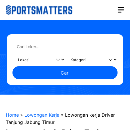
Langsung
M
ke
isi
Cari
Home
»
Lowongan Kerja
»
Lowongan kerja Driver
Tanjung Jabung Timur