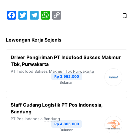
F
T
T
W
C
a
w
e
h
o
c
i
l
a
p
Lowongan Kerja Sejenis
e
t
e
t
y
b
t
g
s
L
Driver Pengiriman PT Indofood Sukses Makmur
o
e
r
A
i
Tbk, Purwakarta
o
r
a
p
n
PT Indofood Sukses Makmur Tbk
Purwakarta
Rp 3.952.000
k
m
p
k
Bulanan
Staff Gudang Logistik PT Pos Indonesia,
Bandung
PT Pos Indonesia
Bandung
Rp 4.805.000
Bulanan