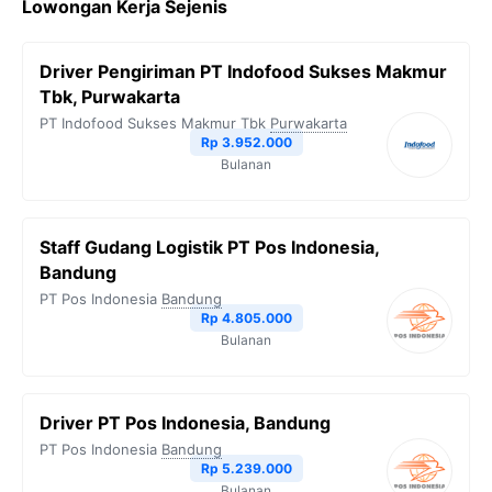
Lowongan Kerja Sejenis
e
t
e
t
y
b
t
g
s
L
Driver Pengiriman PT Indofood Sukses Makmur
o
e
r
A
i
Tbk, Purwakarta
o
r
a
p
n
PT Indofood Sukses Makmur Tbk
Purwakarta
Rp 3.952.000
k
m
p
k
Bulanan
Staff Gudang Logistik PT Pos Indonesia,
Bandung
PT Pos Indonesia
Bandung
Rp 4.805.000
Bulanan
Driver PT Pos Indonesia, Bandung
PT Pos Indonesia
Bandung
Rp 5.239.000
Bulanan