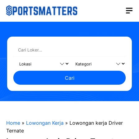
Langsung
M
ke
isi
Cari
Home
»
Lowongan Kerja
»
Lowongan kerja Driver
Ternate