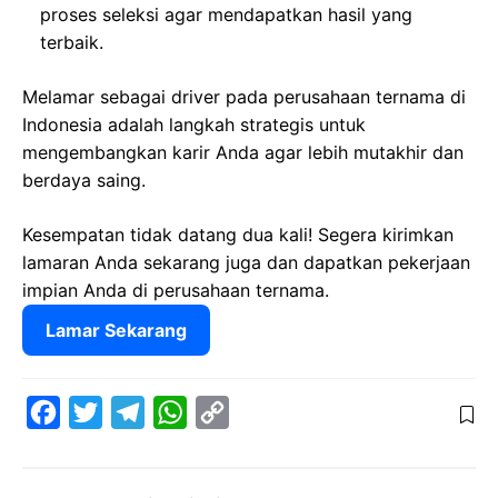
proses seleksi agar mendapatkan hasil yang
terbaik.
Melamar sebagai driver pada perusahaan ternama di
Indonesia adalah langkah strategis untuk
mengembangkan karir Anda agar lebih mutakhir dan
berdaya saing.
Kesempatan tidak datang dua kali! Segera kirimkan
lamaran Anda sekarang juga dan dapatkan pekerjaan
impian Anda di perusahaan ternama.
Lamar Sekarang
F
T
T
W
C
a
w
e
h
o
c
i
l
a
p