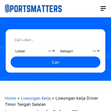
Langsung
M
ke
isi
Cari
Home
»
Lowongan Kerja
»
Lowongan kerja Driver
Timor Tengah Selatan