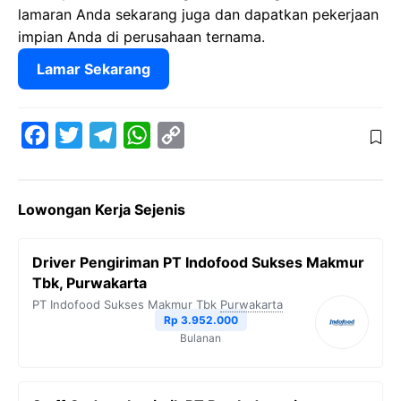
lamaran Anda sekarang juga dan dapatkan pekerjaan
impian Anda di perusahaan ternama.
Lamar Sekarang
F
T
T
W
C
a
w
e
h
o
c
i
l
a
p
Lowongan Kerja Sejenis
e
t
e
t
y
b
t
g
s
L
Driver Pengiriman PT Indofood Sukses Makmur
o
e
r
A
i
Tbk, Purwakarta
o
r
a
p
n
PT Indofood Sukses Makmur Tbk
Purwakarta
Rp 3.952.000
k
m
p
k
Bulanan