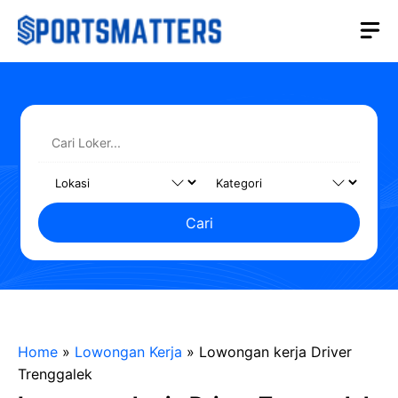
Langsung
M
ke
isi
Cari
Home
»
Lowongan Kerja
»
Lowongan kerja Driver
Trenggalek