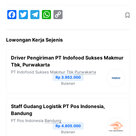
F
T
T
W
C
a
w
e
h
o
c
i
l
a
p
Lowongan Kerja Sejenis
e
t
e
t
y
b
t
g
s
L
Driver Pengiriman PT Indofood Sukses Makmur
o
e
r
A
i
Tbk, Purwakarta
o
r
a
p
n
PT Indofood Sukses Makmur Tbk
Purwakarta
Rp 3.952.000
k
m
p
k
Bulanan
Staff Gudang Logistik PT Pos Indonesia,
Bandung
PT Pos Indonesia
Bandung
Rp 4.805.000
Bulanan