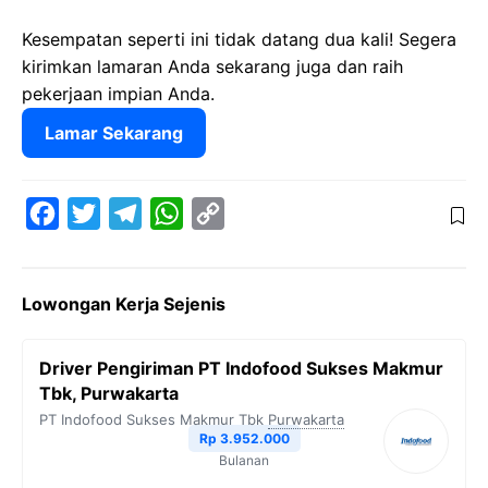
Kesempatan seperti ini tidak datang dua kali! Segera
kirimkan lamaran Anda sekarang juga dan raih
pekerjaan impian Anda.
Lamar Sekarang
F
T
T
W
C
a
w
e
h
o
c
i
l
a
p
Lowongan Kerja Sejenis
e
t
e
t
y
b
t
g
s
L
Driver Pengiriman PT Indofood Sukses Makmur
o
e
r
A
i
Tbk, Purwakarta
o
r
a
p
n
PT Indofood Sukses Makmur Tbk
Purwakarta
Rp 3.952.000
k
m
p
k
Bulanan