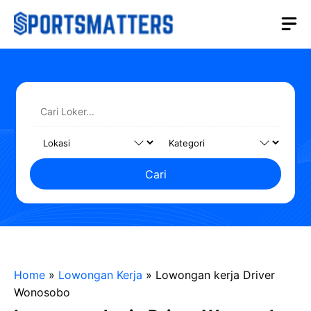
Langsung
M
ke
isi
Cari
Home
»
Lowongan Kerja
»
Lowongan kerja Driver
Wonosobo