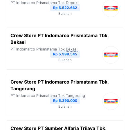
PT Indomarco Prismatama Tbk
Depok
o
r
a
p
n
Rp 5.522.662
Bulanan
k
m
p
k
Crew Store PT Indomarco Prismatama Tbk,
Bekasi
PT Indomarco Prismatama Tbk
Bekasi
Rp 5.999.545
Bulanan
Crew Store PT Indomarco Prismatama Tbk,
Tangerang
PT Indomarco Prismatama Tbk
Tangerang
Rp 5.390.000
Bulanan
Crew Store PT Sumber Alfaria Trijaya Tbk,