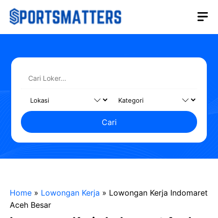
Langsung
M
ke
isi
Cari
Home
»
Lowongan Kerja
»
Lowongan Kerja Indomaret
Aceh Besar