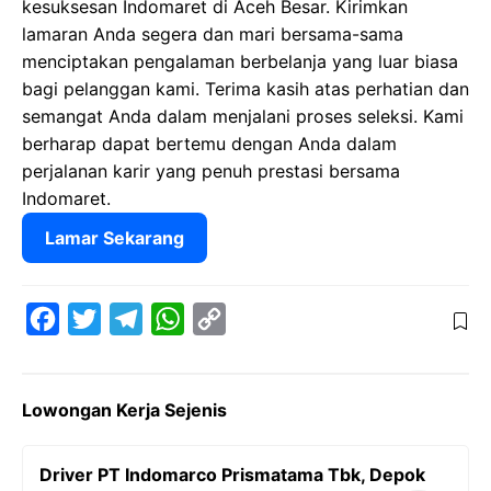
kesuksesan Indomaret di Aceh Besar. Kirimkan
lamaran Anda segera dan mari bersama-sama
menciptakan pengalaman berbelanja yang luar biasa
bagi pelanggan kami. Terima kasih atas perhatian dan
semangat Anda dalam menjalani proses seleksi. Kami
berharap dapat bertemu dengan Anda dalam
perjalanan karir yang penuh prestasi bersama
Indomaret.
Lamar Sekarang
F
T
T
W
C
a
w
e
h
o
c
i
l
a
p
Lowongan Kerja Sejenis
e
t
e
t
y
b
t
g
s
L
Driver PT Indomarco Prismatama Tbk, Depok
o
e
r
A
i