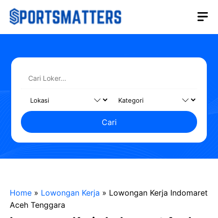
Langsung
M
ke
isi
Cari
Home
»
Lowongan Kerja
»
Lowongan Kerja Indomaret
Aceh Tenggara