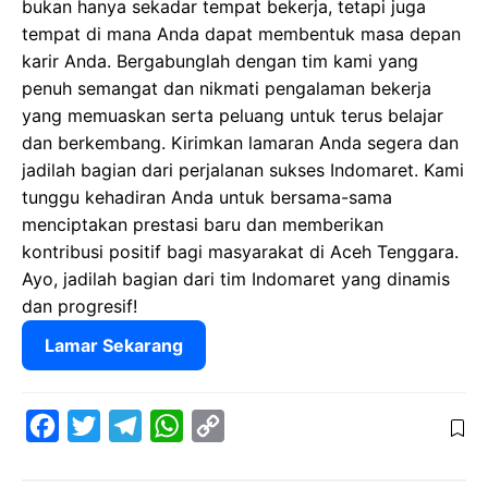
bukan hanya sekadar tempat bekerja, tetapi juga
tempat di mana Anda dapat membentuk masa depan
karir Anda. Bergabunglah dengan tim kami yang
penuh semangat dan nikmati pengalaman bekerja
yang memuaskan serta peluang untuk terus belajar
dan berkembang. Kirimkan lamaran Anda segera dan
jadilah bagian dari perjalanan sukses Indomaret. Kami
tunggu kehadiran Anda untuk bersama-sama
menciptakan prestasi baru dan memberikan
kontribusi positif bagi masyarakat di Aceh Tenggara.
Ayo, jadilah bagian dari tim Indomaret yang dinamis
dan progresif!
Lamar Sekarang
F
T
T
W
C
a
w
e
h
o