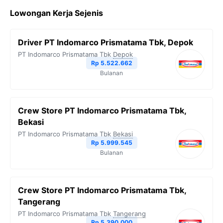
c
i
l
a
p
Lowongan Kerja Sejenis
e
t
e
t
y
b
t
g
s
L
Driver PT Indomarco Prismatama Tbk, Depok
o
e
r
A
i
PT Indomarco Prismatama Tbk
Depok
o
r
a
p
n
Rp 5.522.662
Bulanan
k
m
p
k
Crew Store PT Indomarco Prismatama Tbk,
Bekasi
PT Indomarco Prismatama Tbk
Bekasi
Rp 5.999.545
Bulanan
Crew Store PT Indomarco Prismatama Tbk,
Tangerang
PT Indomarco Prismatama Tbk
Tangerang
Rp 5.390.000