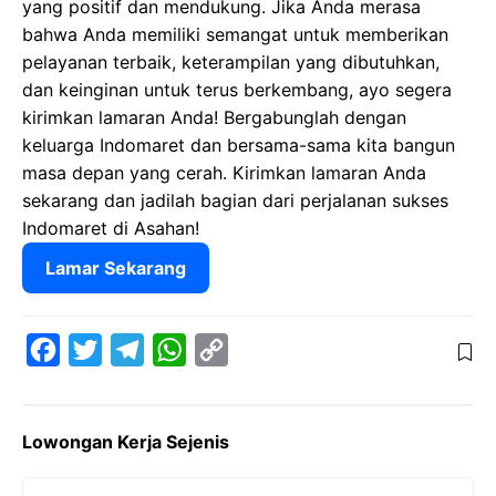
yang positif dan mendukung. Jika Anda merasa
bahwa Anda memiliki semangat untuk memberikan
pelayanan terbaik, keterampilan yang dibutuhkan,
dan keinginan untuk terus berkembang, ayo segera
kirimkan lamaran Anda! Bergabunglah dengan
keluarga Indomaret dan bersama-sama kita bangun
masa depan yang cerah. Kirimkan lamaran Anda
sekarang dan jadilah bagian dari perjalanan sukses
Indomaret di Asahan!
Lamar Sekarang
F
T
T
W
C
a
w
e
h
o
c
i
l
a
p
Lowongan Kerja Sejenis
e
t
e
t
y
b
t
g
s
L