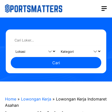
Langsung
M
ke
isi
Cari
Home
»
Lowongan Kerja
»
Lowongan Kerja Indomaret
Asahan