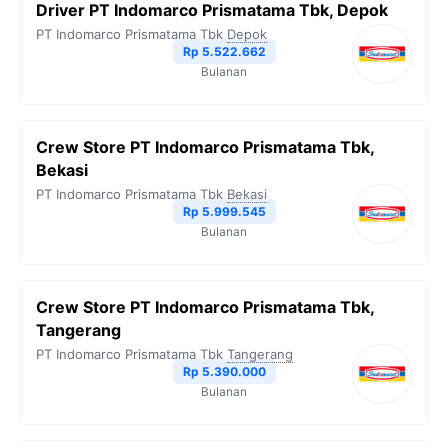
Driver PT Indomarco Prismatama Tbk, Depok
o
e
r
A
i
PT Indomarco Prismatama Tbk
Depok
o
r
a
p
n
Rp 5.522.662
Bulanan
k
m
p
k
Crew Store PT Indomarco Prismatama Tbk,
Bekasi
PT Indomarco Prismatama Tbk
Bekasi
Rp 5.999.545
Bulanan
Crew Store PT Indomarco Prismatama Tbk,
Tangerang
PT Indomarco Prismatama Tbk
Tangerang
Rp 5.390.000
Bulanan