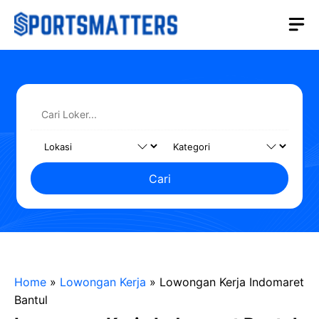
Langsung
M
ke
isi
Cari
Home
»
Lowongan Kerja
»
Lowongan Kerja Indomaret
Bantul