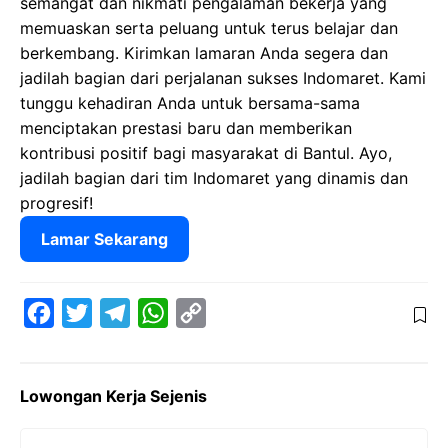
semangat dan nikmati pengalaman bekerja yang
memuaskan serta peluang untuk terus belajar dan
berkembang. Kirimkan lamaran Anda segera dan
jadilah bagian dari perjalanan sukses Indomaret. Kami
tunggu kehadiran Anda untuk bersama-sama
menciptakan prestasi baru dan memberikan
kontribusi positif bagi masyarakat di Bantul. Ayo,
jadilah bagian dari tim Indomaret yang dinamis dan
progresif!
Lamar Sekarang
F
T
T
W
C
a
w
e
h
o
c
i
l
a
p
Lowongan Kerja Sejenis
e
t
e
t
y
b
t
g
s
L