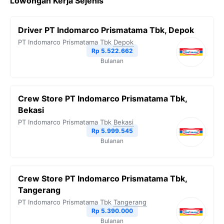
Lowongan Kerja Sejenis
e
t
e
t
y
b
t
g
s
L
Driver PT Indomarco Prismatama Tbk, Depok
o
e
r
A
i
PT Indomarco Prismatama Tbk
Depok
o
r
a
p
n
Rp 5.522.662
Bulanan
k
m
p
k
Crew Store PT Indomarco Prismatama Tbk,
Bekasi
PT Indomarco Prismatama Tbk
Bekasi
Rp 5.999.545
Bulanan
Crew Store PT Indomarco Prismatama Tbk,
Tangerang
PT Indomarco Prismatama Tbk
Tangerang
Rp 5.390.000
Bulanan