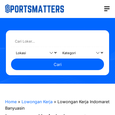
Langsung
M
ke
isi
Cari
Home
»
Lowongan Kerja
»
Lowongan Kerja Indomaret
Banyuasin