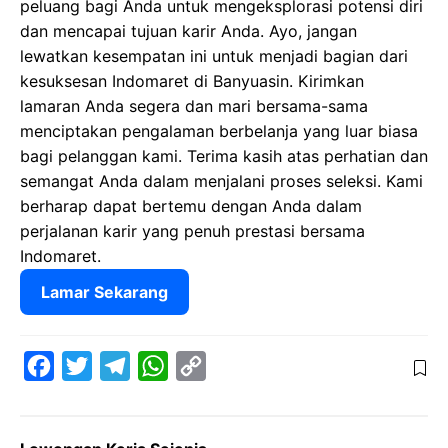
peluang bagi Anda untuk mengeksplorasi potensi diri
dan mencapai tujuan karir Anda. Ayo, jangan
lewatkan kesempatan ini untuk menjadi bagian dari
kesuksesan Indomaret di Banyuasin. Kirimkan
lamaran Anda segera dan mari bersama-sama
menciptakan pengalaman berbelanja yang luar biasa
bagi pelanggan kami. Terima kasih atas perhatian dan
semangat Anda dalam menjalani proses seleksi. Kami
berharap dapat bertemu dengan Anda dalam
perjalanan karir yang penuh prestasi bersama
Indomaret.
Lamar Sekarang
F
T
T
W
C
a
w
e
h
o
c
i
l
a
p