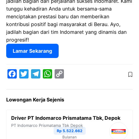
jadilah bagian dari perjalanan sukses Indomaret. Kami
tunggu kehadiran Anda untuk bersama-sama
menciptakan prestasi baru dan memberikan
kontribusi positif bagi masyarakat di Berau. Ayo,
jadilah bagian dari tim Indomaret yang dinamis dan
progresif!
Lamar Sekarang
F
T
T
W
C
a
w
e
h
o
c
i
l
a
p
Lowongan Kerja Sejenis
e
t
e
t
y
b
t
g
s
L
Driver PT Indomarco Prismatama Tbk, Depok
o
e
r
A
i
PT Indomarco Prismatama Tbk
Depok
o
r
a
p
n
Rp 5.522.662
Bulanan