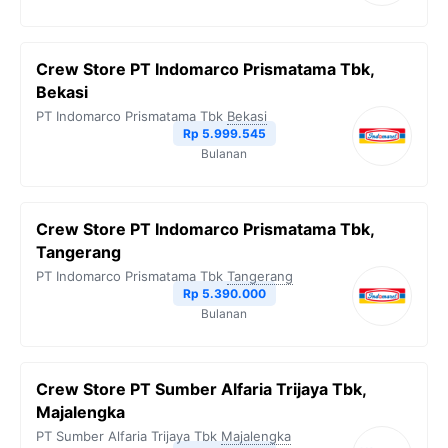
k
m
p
k
Crew Store PT Indomarco Prismatama Tbk,
Bekasi
PT Indomarco Prismatama Tbk
Bekasi
Rp 5.999.545
Bulanan
Crew Store PT Indomarco Prismatama Tbk,
Tangerang
PT Indomarco Prismatama Tbk
Tangerang
Rp 5.390.000
Bulanan
Crew Store PT Sumber Alfaria Trijaya Tbk,
Majalengka
PT Sumber Alfaria Trijaya Tbk
Majalengka