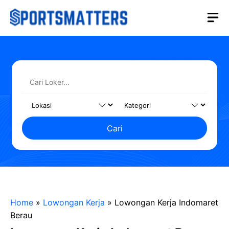
Langsung
M
ke
isi
Cari
Home
»
Lowongan Kerja
»
Lowongan Kerja Indomaret
Berau