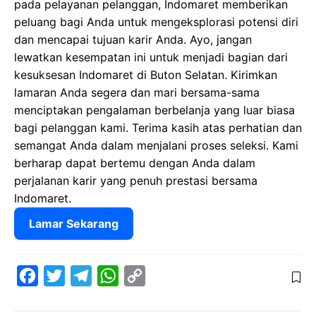
pada pelayanan pelanggan, Indomaret memberikan
peluang bagi Anda untuk mengeksplorasi potensi diri
dan mencapai tujuan karir Anda. Ayo, jangan
lewatkan kesempatan ini untuk menjadi bagian dari
kesuksesan Indomaret di Buton Selatan. Kirimkan
lamaran Anda segera dan mari bersama-sama
menciptakan pengalaman berbelanja yang luar biasa
bagi pelanggan kami. Terima kasih atas perhatian dan
semangat Anda dalam menjalani proses seleksi. Kami
berharap dapat bertemu dengan Anda dalam
perjalanan karir yang penuh prestasi bersama
Indomaret.
Lamar Sekarang
F
T
T
W
C
a
w
e
h
o