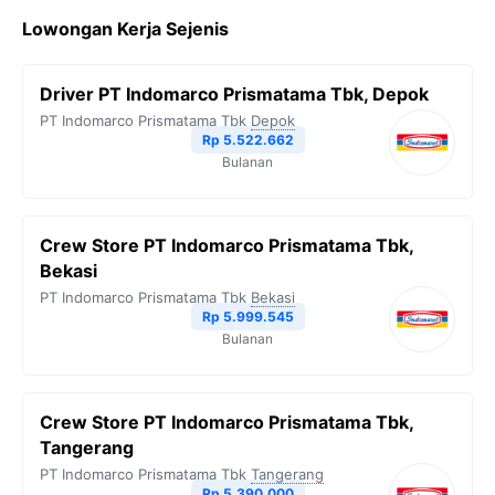
c
i
l
a
p
Lowongan Kerja Sejenis
e
t
e
t
y
b
t
g
s
L
Driver PT Indomarco Prismatama Tbk, Depok
o
e
r
A
i
PT Indomarco Prismatama Tbk
Depok
o
r
a
p
n
Rp 5.522.662
Bulanan
k
m
p
k
Crew Store PT Indomarco Prismatama Tbk,
Bekasi
PT Indomarco Prismatama Tbk
Bekasi
Rp 5.999.545
Bulanan
Crew Store PT Indomarco Prismatama Tbk,
Tangerang
PT Indomarco Prismatama Tbk
Tangerang
Rp 5.390.000