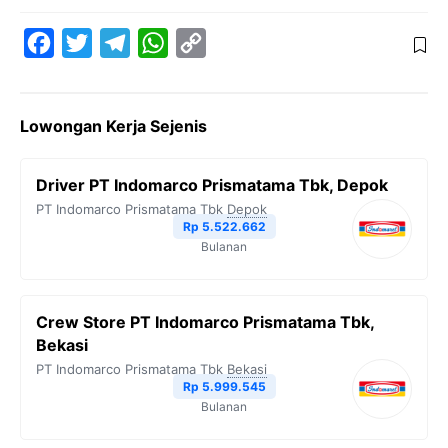
F
T
T
W
C
a
w
e
h
o
c
i
l
a
p
Lowongan Kerja Sejenis
e
t
e
t
y
b
t
g
s
L
Driver PT Indomarco Prismatama Tbk, Depok
o
e
r
A
i
PT Indomarco Prismatama Tbk
Depok
o
r
a
p
n
Rp 5.522.662
Bulanan
k
m
p
k
Crew Store PT Indomarco Prismatama Tbk,
Bekasi
PT Indomarco Prismatama Tbk
Bekasi
Rp 5.999.545
Bulanan