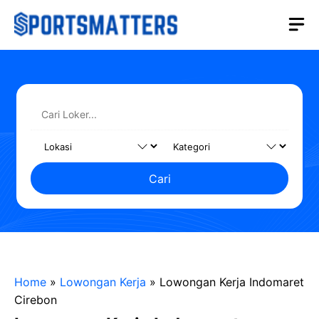
Langsung
M
ke
isi
Cari
Home
»
Lowongan Kerja
»
Lowongan Kerja Indomaret
Cirebon