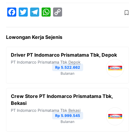
F
T
T
W
C
a
w
e
h
o
c
i
l
a
p
Lowongan Kerja Sejenis
e
t
e
t
y
b
t
g
s
L
Driver PT Indomarco Prismatama Tbk, Depok
o
e
r
A
i
PT Indomarco Prismatama Tbk
Depok
o
r
a
p
n
Rp 5.522.662
Bulanan
k
m
p
k
Crew Store PT Indomarco Prismatama Tbk,
Bekasi
PT Indomarco Prismatama Tbk
Bekasi
Rp 5.999.545
Bulanan