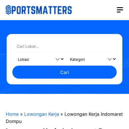
Langsung
M
ke
isi
Cari
Home
»
Lowongan Kerja
»
Lowongan Kerja Indomaret
Dompu