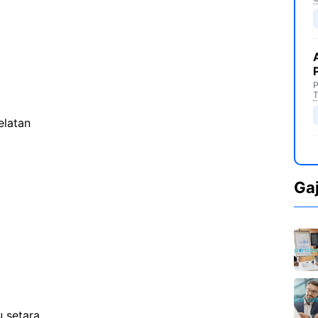
P
T
elatan
Ga
 setara