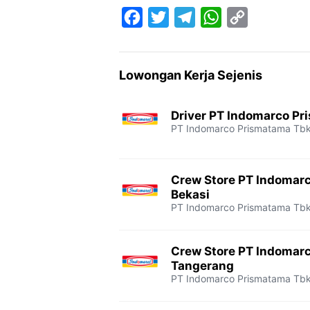
F
T
T
W
C
a
w
e
h
o
c
i
l
a
p
Lowongan Kerja Sejenis
e
t
e
t
y
b
t
g
s
L
Driver PT Indomarco Pr
o
e
r
A
i
PT Indomarco Prismatama Tb
o
r
a
p
n
k
m
p
k
Crew Store PT Indomar
Bekasi
PT Indomarco Prismatama Tb
Crew Store PT Indomar
Tangerang
PT Indomarco Prismatama Tb