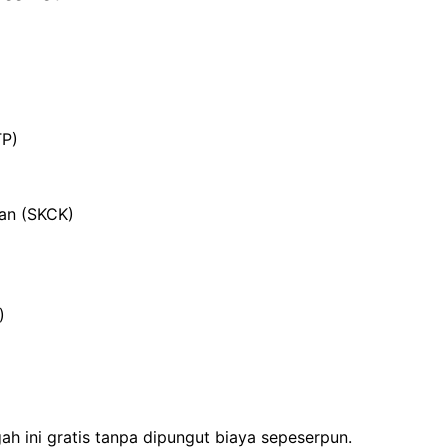
TP)
ian (SKCK)
)
h ini gratis tanpa dipungut biaya sepeserpun.