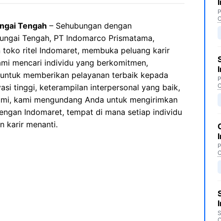
P
C
ungai Tengah
– Sehubungan dengan
Sungai Tengah, PT Indomarco Prismatama,
 toko ritel Indomaret, membuka peluang karir
mi mencari individu yang berkomitmen,
t untuk memberikan pelayanan terbaik kepada
P
C
si tinggi, keterampilan interpersonal yang baik,
kami, kami mengundang Anda untuk mengirimkan
engan Indomaret, tempat di mana setiap individu
 karir menanti.
P
C
S
C