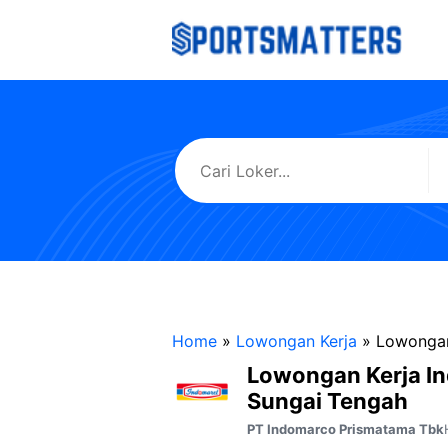
Langsung
ke
isi
Home
»
Lowongan Kerja
»
Lowongan
Lowongan Kerja I
Sungai Tengah
PT Indomarco Prismatama Tbk