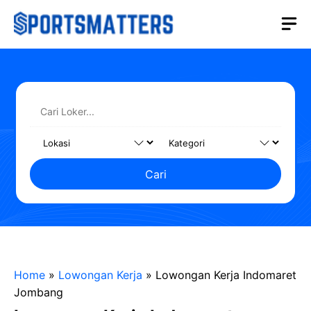
Langsung
M
ke
isi
Cari
Home
»
Lowongan Kerja
»
Lowongan Kerja Indomaret
Jombang