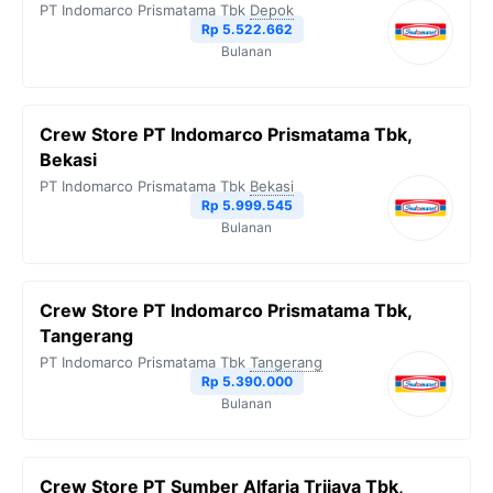
PT Indomarco Prismatama Tbk
Depok
o
r
a
p
n
Rp 5.522.662
Bulanan
k
m
p
k
Crew Store PT Indomarco Prismatama Tbk,
Bekasi
PT Indomarco Prismatama Tbk
Bekasi
Rp 5.999.545
Bulanan
Crew Store PT Indomarco Prismatama Tbk,
Tangerang
PT Indomarco Prismatama Tbk
Tangerang
Rp 5.390.000
Bulanan
Crew Store PT Sumber Alfaria Trijaya Tbk,