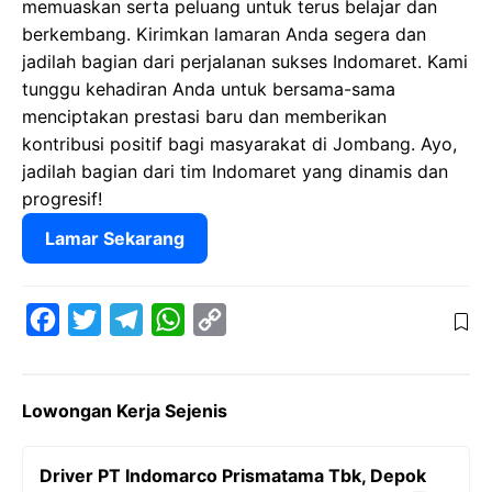
memuaskan serta peluang untuk terus belajar dan
berkembang. Kirimkan lamaran Anda segera dan
jadilah bagian dari perjalanan sukses Indomaret. Kami
tunggu kehadiran Anda untuk bersama-sama
menciptakan prestasi baru dan memberikan
kontribusi positif bagi masyarakat di Jombang. Ayo,
jadilah bagian dari tim Indomaret yang dinamis dan
progresif!
Lamar Sekarang
F
T
T
W
C
a
w
e
h
o
c
i
l
a
p
Lowongan Kerja Sejenis
e
t
e
t
y
b
t
g
s
L
Driver PT Indomarco Prismatama Tbk, Depok
o
e
r
A
i