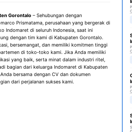
P
C
ten Gorontalo
– Sehubungan dengan
omarco Prismatama, perusahaan yang bergerak di
ko Indomaret di seluruh Indonesia, saat ini
ng dengan tim kami di Kabupaten Gorontalo.
kasi, bersemangat, dan memiliki komitmen tinggi
P
C
partemen di toko-toko kami. Jika Anda memiliki
asi yang baik, serta minat dalam industri ritel,
i bagian dari keluarga Indomaret di Kabupaten
an Anda bersama dengan CV dan dokumen
ian dari perjalanan sukses kami.
P
C
S
C