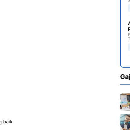
P
T
Ga
g baik