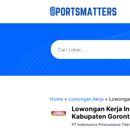
Langsung
ke
isi
Home
»
Lowongan Kerja
»
Lowongan
Lowongan Kerja I
Kabupaten Goront
PT Indomarco Prismatama Tbk