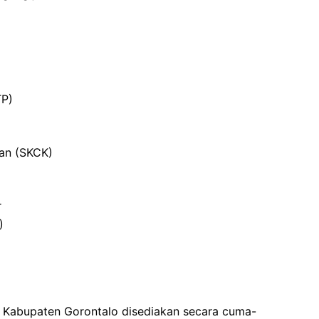
TP)
ian (SKCK)
r
)
 Kabupaten Gorontalo disediakan secara cuma-