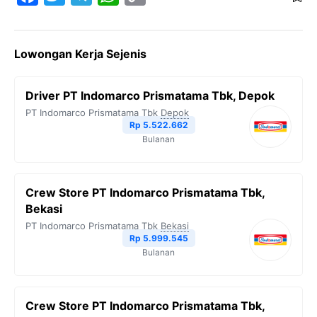
a
w
e
h
o
c
i
l
a
p
Lowongan Kerja Sejenis
e
t
e
t
y
b
t
g
s
L
Driver PT Indomarco Prismatama Tbk, Depok
o
e
r
A
i
PT Indomarco Prismatama Tbk
Depok
o
r
a
p
n
Rp 5.522.662
Bulanan
k
m
p
k
Crew Store PT Indomarco Prismatama Tbk,
Bekasi
PT Indomarco Prismatama Tbk
Bekasi
Rp 5.999.545
Bulanan
Crew Store PT Indomarco Prismatama Tbk,