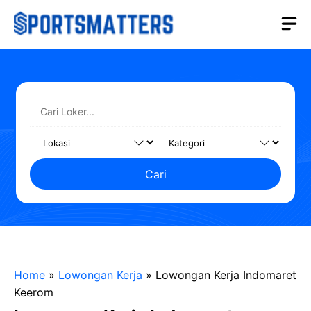
Langsung
M
ke
isi
Cari
Home
»
Lowongan Kerja
»
Lowongan Kerja Indomaret
Keerom