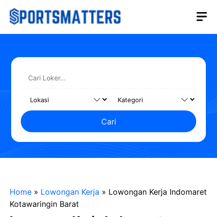
Langsung
M
ke
isi
Cari
Home
»
Lowongan Kerja
»
Lowongan Kerja Indomaret
Kotawaringin Barat