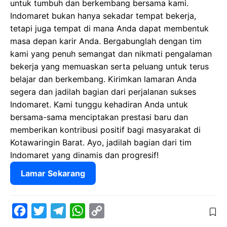
untuk tumbuh dan berkembang bersama kami.
Indomaret bukan hanya sekadar tempat bekerja,
tetapi juga tempat di mana Anda dapat membentuk
masa depan karir Anda. Bergabunglah dengan tim
kami yang penuh semangat dan nikmati pengalaman
bekerja yang memuaskan serta peluang untuk terus
belajar dan berkembang. Kirimkan lamaran Anda
segera dan jadilah bagian dari perjalanan sukses
Indomaret. Kami tunggu kehadiran Anda untuk
bersama-sama menciptakan prestasi baru dan
memberikan kontribusi positif bagi masyarakat di
Kotawaringin Barat. Ayo, jadilah bagian dari tim
Indomaret yang dinamis dan progresif!
Lamar Sekarang
F
T
T
W
C
a
w
e
h
o