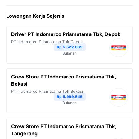
c
i
l
a
p
Lowongan Kerja Sejenis
e
t
e
t
y
b
t
g
s
L
Driver PT Indomarco Prismatama Tbk, Depok
o
e
r
A
i
PT Indomarco Prismatama Tbk
Depok
o
r
a
p
n
Rp 5.522.662
Bulanan
k
m
p
k
Crew Store PT Indomarco Prismatama Tbk,
Bekasi
PT Indomarco Prismatama Tbk
Bekasi
Rp 5.999.545
Bulanan
Crew Store PT Indomarco Prismatama Tbk,
Tangerang