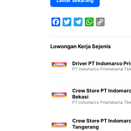
Lamar Sekarang
F
T
T
W
C
a
w
e
h
o
c
i
l
a
p
Lowongan Kerja Sejenis
e
t
e
t
y
b
t
g
s
L
Driver PT Indomarco Pr
o
e
r
A
i
PT Indomarco Prismatama Tb
o
r
a
p
n
k
m
p
k
Crew Store PT Indomar
Bekasi
PT Indomarco Prismatama Tb
Crew Store PT Indomar
Tangerang