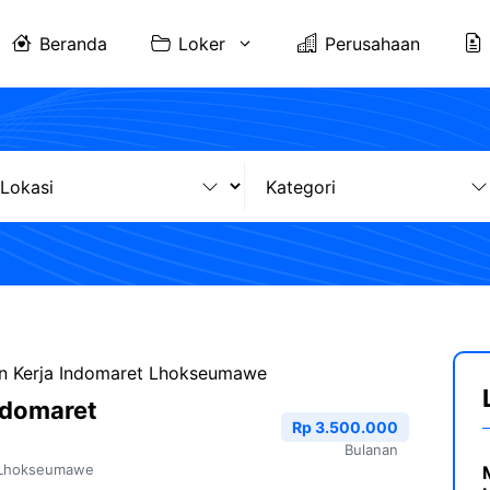
Beranda
Loker
Perusahaan
 Kerja Indomaret Lhokseumawe
ndomaret
Rp 3.500.000
Bulanan
Lhokseumawe