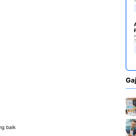
P
T
Ga
ng baik