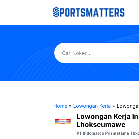
Langsung
ke
isi
Home
»
Lowongan Kerja
»
Lowongan
Lowongan Kerja I
Lhokseumawe
PT Indomarco Prismatama Tbk