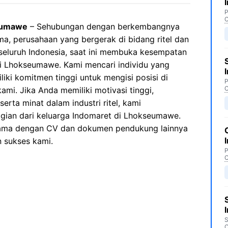
P
C
eumawe
– Sehubungan dengan berkembangnya
ma, perusahaan yang bergerak di bidang ritel dan
 seluruh Indonesia, saat ini membuka kesempatan
i Lhokseumawe. Kami mencari individu yang
iki komitmen tinggi untuk mengisi posisi di
P
C
mi. Jika Anda memiliki motivasi tinggi,
erta minat dalam industri ritel, kami
ian dari keluarga Indomaret di Lhokseumawe.
sama dengan CV dan dokumen pendukung lainnya
n sukses kami.
P
C
S
C