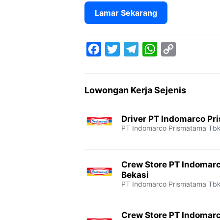
Lamar Sekarang
F
T
T
W
C
a
w
e
h
o
c
i
l
a
p
Lowongan Kerja Sejenis
e
t
e
t
y
b
t
g
s
L
Driver PT Indomarco Pr
o
e
r
A
i
PT Indomarco Prismatama Tb
o
r
a
p
n
k
m
p
k
Crew Store PT Indomar
Bekasi
PT Indomarco Prismatama Tb
Crew Store PT Indomar