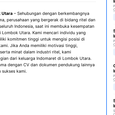
P
C
 Utara
– Sehubungan dengan berkembangnya
ma, perusahaan yang bergerak di bidang ritel dan
 seluruh Indonesia, saat ini membuka kesempatan
i Lombok Utara. Kami mencari individu yang
iki komitmen tinggi untuk mengisi posisi di
P
C
mi. Jika Anda memiliki motivasi tinggi,
erta minat dalam industri ritel, kami
ian dari keluarga Indomaret di Lombok Utara.
sama dengan CV dan dokumen pendukung lainnya
n sukses kami.
P
C
S
C