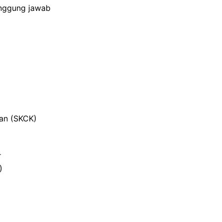
anggung jawab
ian (SKCK)
r
)