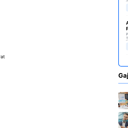
P
T
rat
Ga