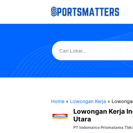
Langsung
ke
isi
Home
»
Lowongan Kerja
»
Lowongan
Lowongan Kerja I
Utara
PT Indomarco Prismatama Tbk