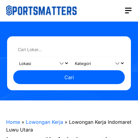
Langsung
M
ke
isi
Cari
Home
»
Lowongan Kerja
»
Lowongan Kerja Indomaret
Luwu Utara