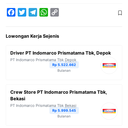
F
T
T
W
C
a
w
e
h
o
c
i
l
a
p
Lowongan Kerja Sejenis
e
t
e
t
y
b
t
g
s
L
Driver PT Indomarco Prismatama Tbk, Depok
o
e
r
A
i
PT Indomarco Prismatama Tbk
Depok
o
r
a
p
n
Rp 5.522.662
Bulanan
k
m
p
k
Crew Store PT Indomarco Prismatama Tbk,
Bekasi
PT Indomarco Prismatama Tbk
Bekasi
Rp 5.999.545
Bulanan