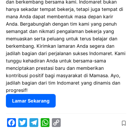
dan berkembang bersama kami. Indomaret bukan
hanya sekadar tempat bekerja, tetapi juga tempat di
mana Anda dapat membentuk masa depan karir
Anda. Bergabunglah dengan tim kami yang penuh
semangat dan nikmati pengalaman bekerja yang
memuaskan serta peluang untuk terus belajar dan
berkembang. Kirimkan lamaran Anda segera dan
jadilah bagian dari perjalanan sukses Indomaret. Kami
tunggu kehadiran Anda untuk bersama-sama
menciptakan prestasi baru dan memberikan
kontribusi positif bagi masyarakat di Mamasa. Ayo,
jadilah bagian dari tim Indomaret yang dinamis dan
progresif!
Lamar Sekarang
F
T
T
W
C
a
w
e
h
o