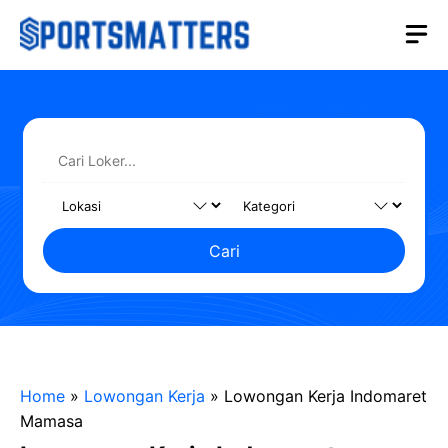
Langsung
M
ke
isi
Cari
Home
»
Lowongan Kerja
»
Lowongan Kerja Indomaret
Mamasa