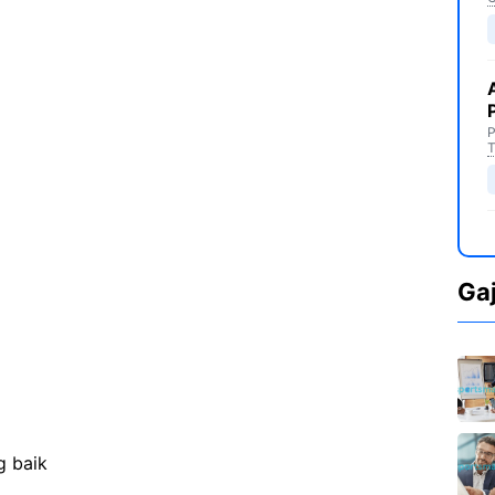
P
T
Ga
g baik