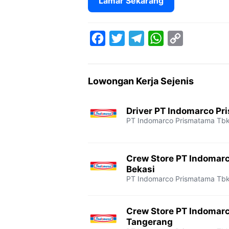
Lamar Sekarang
F
T
T
W
C
a
w
e
h
o
c
i
l
a
p
Lowongan Kerja Sejenis
e
t
e
t
y
b
t
g
s
L
Driver PT Indomarco Pr
o
e
r
A
i
PT Indomarco Prismatama Tb
o
r
a
p
n
k
m
p
k
Crew Store PT Indomar
Bekasi
PT Indomarco Prismatama Tb
Crew Store PT Indomar
Tangerang