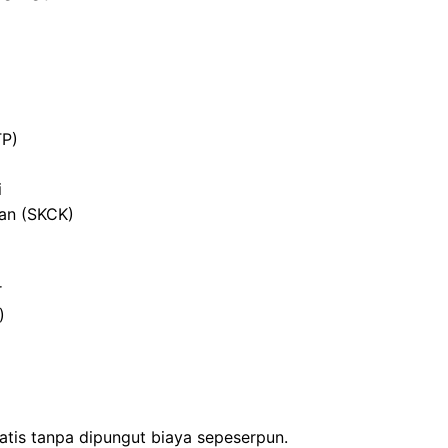
TP)
i
ian (SKCK)
r
)
atis tanpa dipungut biaya sepeserpun.