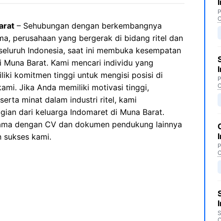
P
C
arat
– Sehubungan dengan berkembangnya
ma, perusahaan yang bergerak di bidang ritel dan
 seluruh Indonesia, saat ini membuka kesempatan
 Muna Barat. Kami mencari individu yang
iki komitmen tinggi untuk mengisi posisi di
P
C
mi. Jika Anda memiliki motivasi tinggi,
erta minat dalam industri ritel, kami
ian dari keluarga Indomaret di Muna Barat.
sama dengan CV dan dokumen pendukung lainnya
n sukses kami.
P
C
S
C