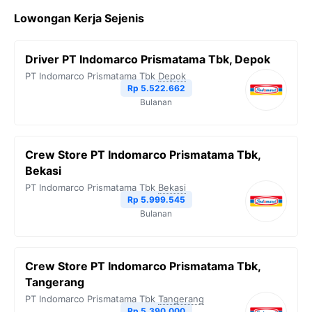
c
i
l
a
p
Lowongan Kerja Sejenis
e
t
e
t
y
b
t
g
s
L
Driver PT Indomarco Prismatama Tbk, Depok
o
e
r
A
i
PT Indomarco Prismatama Tbk
Depok
o
r
a
p
n
Rp 5.522.662
Bulanan
k
m
p
k
Crew Store PT Indomarco Prismatama Tbk,
Bekasi
PT Indomarco Prismatama Tbk
Bekasi
Rp 5.999.545
Bulanan
Crew Store PT Indomarco Prismatama Tbk,
Tangerang
PT Indomarco Prismatama Tbk
Tangerang
Rp 5.390.000