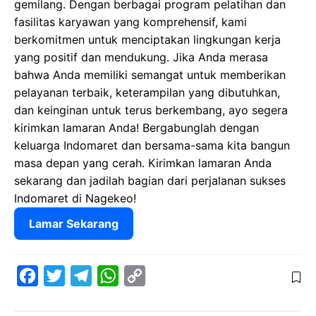
gemilang. Dengan berbagai program pelatihan dan
fasilitas karyawan yang komprehensif, kami
berkomitmen untuk menciptakan lingkungan kerja
yang positif dan mendukung. Jika Anda merasa
bahwa Anda memiliki semangat untuk memberikan
pelayanan terbaik, keterampilan yang dibutuhkan,
dan keinginan untuk terus berkembang, ayo segera
kirimkan lamaran Anda! Bergabunglah dengan
keluarga Indomaret dan bersama-sama kita bangun
masa depan yang cerah. Kirimkan lamaran Anda
sekarang dan jadilah bagian dari perjalanan sukses
Indomaret di Nagekeo!
Lamar Sekarang
F
T
T
W
C
a
w
e
h
o