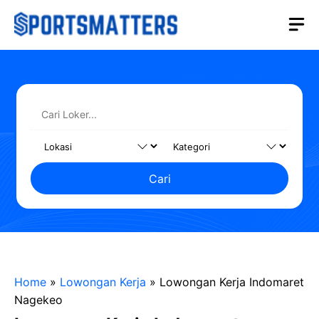
Langsung
M
ke
isi
Cari
Home
»
Lowongan Kerja
»
Lowongan Kerja Indomaret
Nagekeo