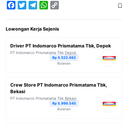
F
T
T
W
C
a
w
e
h
o
c
i
l
a
p
Lowongan Kerja Sejenis
e
t
e
t
y
b
t
g
s
L
Driver PT Indomarco Prismatama Tbk, Depok
o
e
r
A
i
PT Indomarco Prismatama Tbk
Depok
o
r
a
p
n
Rp 5.522.662
Bulanan
k
m
p
k
Crew Store PT Indomarco Prismatama Tbk,
Bekasi
PT Indomarco Prismatama Tbk
Bekasi
Rp 5.999.545
Bulanan