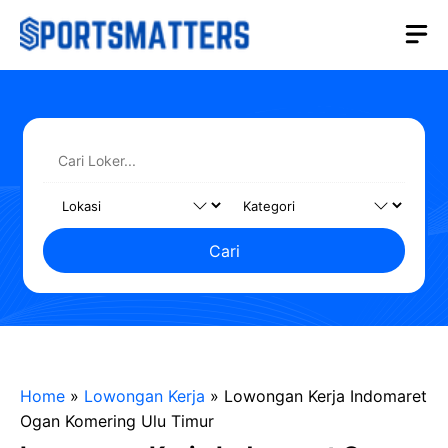
Langsung
M
ke
isi
Cari
Home
»
Lowongan Kerja
»
Lowongan Kerja Indomaret
Ogan Komering Ulu Timur