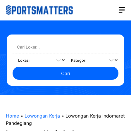
Langsung
M
ke
isi
Cari
Home
»
Lowongan Kerja
»
Lowongan Kerja Indomaret
Pandeglang