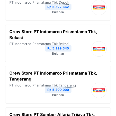
PT Indomarco Prismatama Tbk
Depok
o
r
a
p
n
Rp 5.522.662
Bulanan
k
m
p
k
Crew Store PT Indomarco Prismatama Tbk,
Bekasi
PT Indomarco Prismatama Tbk
Bekasi
Rp 5.999.545
Bulanan
Crew Store PT Indomarco Prismatama Tbk,
Tangerang
PT Indomarco Prismatama Tbk
Tangerang
Rp 5.390.000
Bulanan
Crew Store PT Sumber Alfaria Trijaya Tbk,