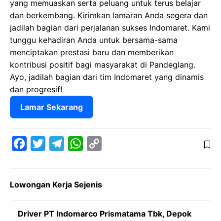
yang memuaskan serta peluang untuk terus belajar
dan berkembang. Kirimkan lamaran Anda segera dan
jadilah bagian dari perjalanan sukses Indomaret. Kami
tunggu kehadiran Anda untuk bersama-sama
menciptakan prestasi baru dan memberikan
kontribusi positif bagi masyarakat di Pandeglang.
Ayo, jadilah bagian dari tim Indomaret yang dinamis
dan progresif!
Lamar Sekarang
F
T
T
W
C
a
w
e
h
o
c
i
l
a
p
Lowongan Kerja Sejenis
e
t
e
t
y
b
t
g
s
L
Driver PT Indomarco Prismatama Tbk, Depok
o
e
r
A
i