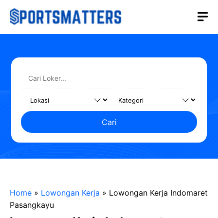
Langsung
M
ke
isi
Cari
Home
»
Lowongan Kerja
»
Lowongan Kerja Indomaret
Pasangkayu