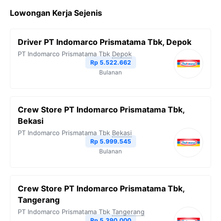
c
i
l
a
p
Lowongan Kerja Sejenis
e
t
e
t
y
b
t
g
s
L
Driver PT Indomarco Prismatama Tbk, Depok
o
e
r
A
i
PT Indomarco Prismatama Tbk
Depok
o
r
a
p
n
Rp 5.522.662
Bulanan
k
m
p
k
Crew Store PT Indomarco Prismatama Tbk,
Bekasi
PT Indomarco Prismatama Tbk
Bekasi
Rp 5.999.545
Bulanan
Crew Store PT Indomarco Prismatama Tbk,
Tangerang
PT Indomarco Prismatama Tbk
Tangerang
Rp 5.390.000