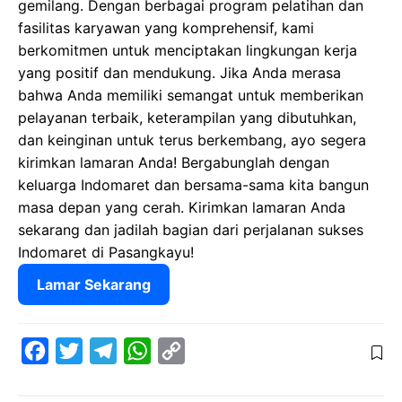
gemilang. Dengan berbagai program pelatihan dan
fasilitas karyawan yang komprehensif, kami
berkomitmen untuk menciptakan lingkungan kerja
yang positif dan mendukung. Jika Anda merasa
bahwa Anda memiliki semangat untuk memberikan
pelayanan terbaik, keterampilan yang dibutuhkan,
dan keinginan untuk terus berkembang, ayo segera
kirimkan lamaran Anda! Bergabunglah dengan
keluarga Indomaret dan bersama-sama kita bangun
masa depan yang cerah. Kirimkan lamaran Anda
sekarang dan jadilah bagian dari perjalanan sukses
Indomaret di Pasangkayu!
Lamar Sekarang
F
T
T
W
C
a
w
e
h
o