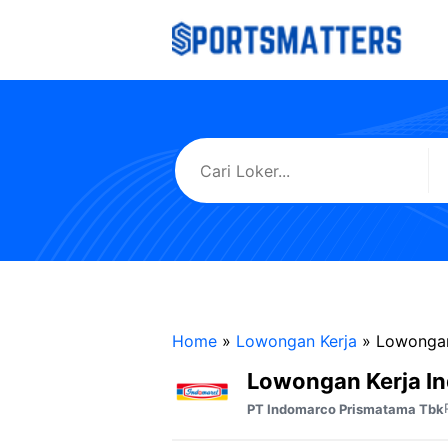
Langsung
ke
isi
Home
»
Lowongan Kerja
»
Lowongan
Lowongan Kerja I
PT Indomarco Prismatama Tbk