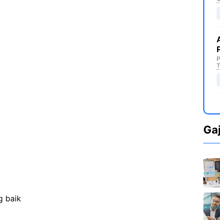
P
T
Ga
g baik