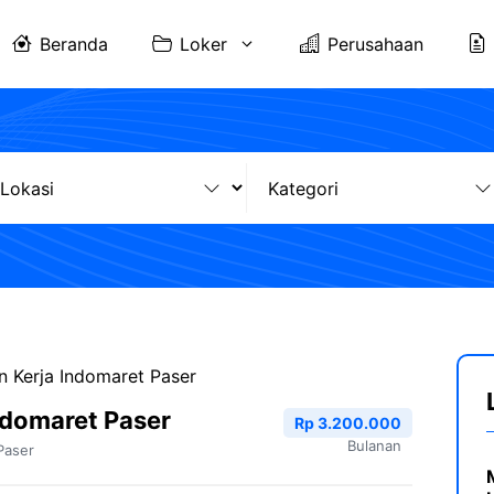
Beranda
Loker
Perusahaan
 Kerja Indomaret Paser
ndomaret Paser
Rp 3.200.000
Bulanan
Paser