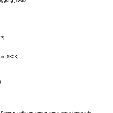
anggung jawab
TP)
ian (SKCK)
r
)
 Paser disediakan secara cuma-cuma tanpa ada