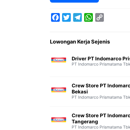
F
T
T
W
C
a
w
e
h
o
c
i
l
a
p
Lowongan Kerja Sejenis
e
t
e
t
y
b
t
g
s
L
Driver PT Indomarco Pr
o
e
r
A
i
PT Indomarco Prismatama Tb
o
r
a
p
n
k
m
p
k
Crew Store PT Indomar
Bekasi
PT Indomarco Prismatama Tb
Crew Store PT Indomar
Tangerang
PT Indomarco Prismatama Tb