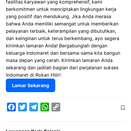
fasilitas karyawan yang komprehensif, kami
berkomitmen untuk menciptakan lingkungan kerja
yang positif dan mendukung. Jika Anda merasa
bahwa Anda memiliki semangat untuk memberikan
pelayanan terbaik, keterampilan yang dibutuhkan,
dan keinginan untuk terus berkembang, ayo segera
kirimkan lamaran Anda! Bergabunglah dengan
keluarga Indomaret dan bersama-sama kita bangun
masa depan yang cerah. Kirimkan lamaran Anda
sekarang dan jadilah bagian dari perjalanan sukses
Indomaret di Rokan Hilir!
Lamar Sekarang
F
T
T
W
C
a
w
e
h
o
c
i
l
a
p