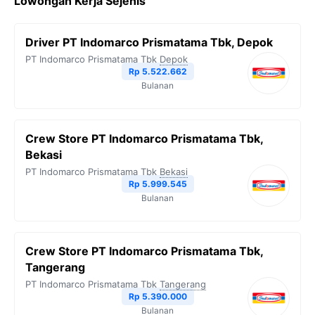
Lowongan Kerja Sejenis
e
t
e
t
y
b
t
g
s
L
Driver PT Indomarco Prismatama Tbk, Depok
o
e
r
A
i
PT Indomarco Prismatama Tbk
Depok
o
r
a
p
n
Rp 5.522.662
Bulanan
k
m
p
k
Crew Store PT Indomarco Prismatama Tbk,
Bekasi
PT Indomarco Prismatama Tbk
Bekasi
Rp 5.999.545
Bulanan
Crew Store PT Indomarco Prismatama Tbk,
Tangerang
PT Indomarco Prismatama Tbk
Tangerang
Rp 5.390.000
Bulanan