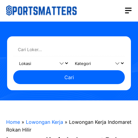
Langsung
M
ke
isi
Cari
Home
»
Lowongan Kerja
»
Lowongan Kerja Indomaret
Rokan Hilir